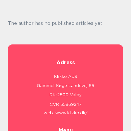
The author has no published articles yet
Adress
web:
www.klikko.dk/
Menu