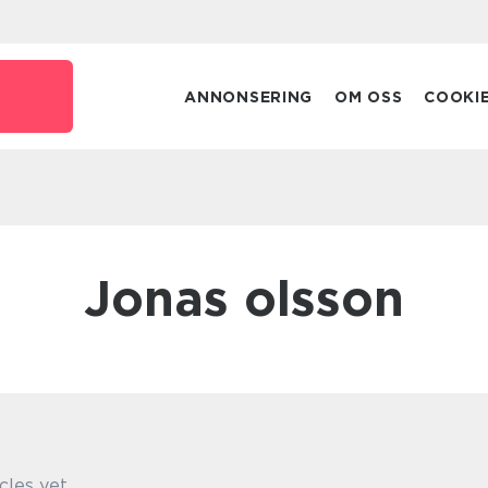
e
ANNONSERING
OM OSS
COOKI
jonas olsson
cles yet