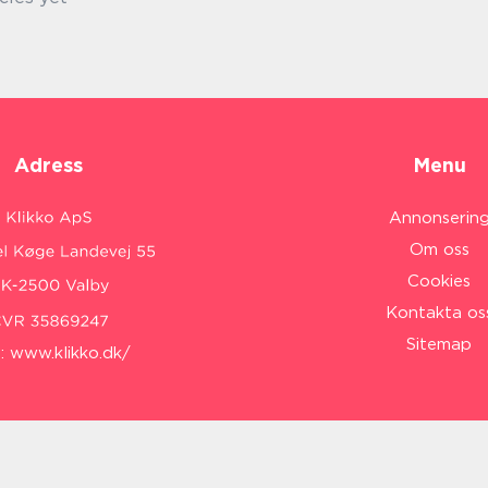
Adress
Menu
Annonserin
Om oss
Cookies
Kontakta os
Sitemap
:
www.klikko.dk/