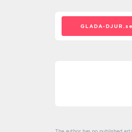
GLADA-DJUR.
s
The author has no published arti